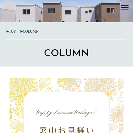
TOP
COLUMN
C
OLUMN