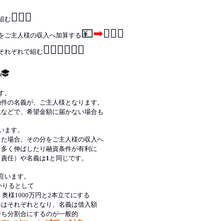
🙎🏻‍♂️
組む
💴
➡
🙎🏻‍♂️
をご主人様の収入へ加算する
🙋🏻‍♂️🙋🏻‍♀️
それぞれで組む
‍🎓
す。
物件の名義が、ご主人様となります。
況などで、希望金額に届かない場合も
います。
った場合、その分をご主人様の収入へ
を多く伸ばしたり融資条件が有利に
（責任）や名義は
1
と同じです。
言います。
円かりるとして
・奥様1000万円と2本立てにする
務はそれぞれとなり、名義は借入額
持ち分割合にするのが一般的