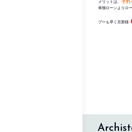
それ
メリットは、
単独ローンよりロ
プーも早く旦那様
Archist