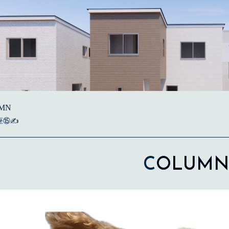
MN
座⑮✍
C
OLUMN