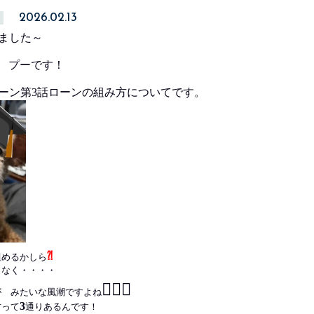
2026.02.13
ました～
0 プーです！
ローン第3話ローンの組み方についてです。
⁈
組めるかしら
となく・・・・
🙎🏻‍♂️
が みたいな風潮ですよね
3
方って
通りあるんです！