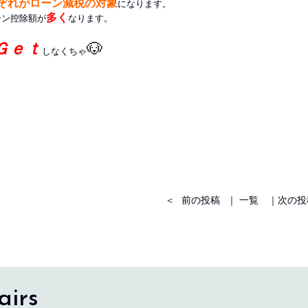
ぞれがローン減税の対象
になります。
多く
ーン控除額が
なります。
Ｇｅｔ
🐶
しなくちゃ
＜
前の投稿
｜
一覧
｜
次の投
airs