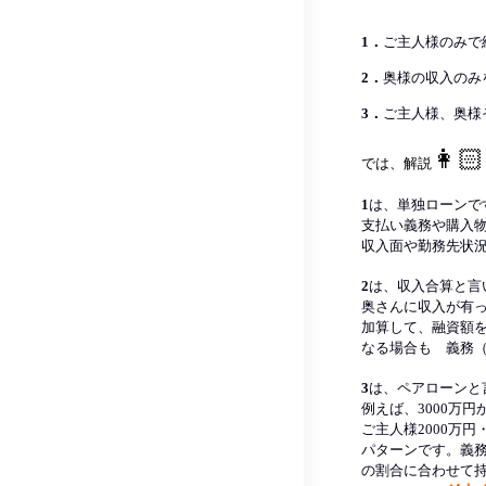
1．
ご主人様のみで
2．
奥様の収入のみ
3．
ご主人様、奥様
👩🏻
では、解説
1
は、単独ローンで
支払い義務や購入
収入面や勤務先状
2
は、収入合算と言
奥さんに収入が有
加算して、融資額
なる場合も 義務
3
は、ペアローンと
例えば、3000万
ご主人様2000万円
パターンです。義
の割合に合わせて